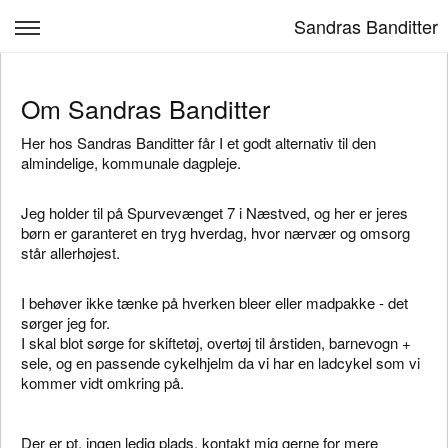
Sandras Banditter
Om Sandras Banditter
Om Sandras Banditter
Personale
Her hos Sandras Banditter får I et godt alternativ til den
Vores Hverdag
almindelige, kommunale dagpleje.
Kontakt på tlf. 30491749
Jeg holder til på Spurvevænget 7 i Næstved, og her er jeres
børn er garanteret en tryg hverdag, hvor nærvær og omsorg
Log ind
står allerhøjest.
I behøver ikke tænke på hverken bleer eller madpakke - det
sørger jeg for.
I skal blot sørge for skiftetøj, overtøj til årstiden, barnevogn +
sele, og en passende cykelhjelm da vi har en ladcykel som vi
kommer vidt omkring på.
Der er pt. ingen ledig plads, kontakt mig gerne for mere